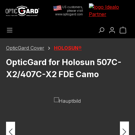
Ugrás a fő tartalomra
US customers,
please visit
www.opticgard.com
A b
OpticGard Cover
HOLOSUN®
OpticGard for Holosun 507C-
X2/407C-X2 FDE Camo
Képgaléria kihagyása