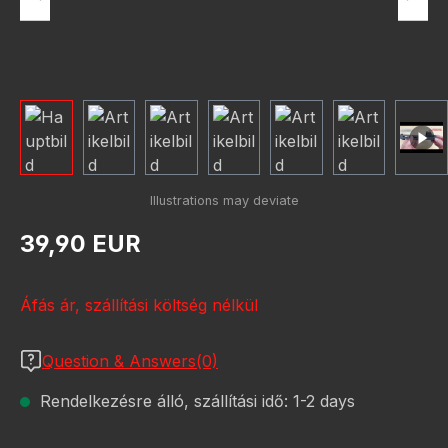
Normál ár:
39,90 EUR
Áfás ár, szállítási költség nélkül
Question & Answers(0)
Rendelkezésre álló, szállítási idő: 1-2 days