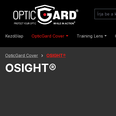
rás a fő tartalomra
Ugrás a kereséshez
Ugrás a fő navigációhoz
Kezdőlap
OpticGard Cover
Training Lens
OpticGard Cover
OSIGHT®
OSIGHT®