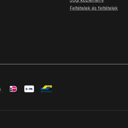
Jogi közlemény
, sodass sie auch bei
Feltételek és feltételek
toß von Pistolenschlitten
Sind Sie es leid, Ihre Optik
straining abzukleben?
mbare Trainingslinse ist
Lösung! Hinweis: Wichtige
n OpticGard-Abdeckungen
rweise nicht mit Backup-
atibel, die vor der Optik
. Es wird ausreichend Platz
it sich die Abdeckung an
ite des Optikgehäuses
n. OpticGard wird die Optik
oll (2 mm) an den Seiten
enn Sie zusammen mit
 verwenden, stellen Sie
 dass ausreichend Platz
 Holster und der