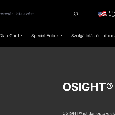
US 
www
GlareGard
Special Edition
Szolgáltatás és inform
OSIGHT®
OSIGHT® ist der opto-elek