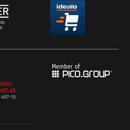
rd.eu
 497-60
 497-10