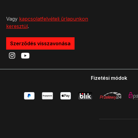
& Polycarbonate (PC) Holosun BKA
die Abdeckung
exception: no Product Safety
starkem Rücks
Vagy
kapcsolatfelvételi űrlapunkon
Information Manufacturer Picotronic
nicht abfällt. 
keresztül
.
GmbH Rudolf-Diesel-Str.2a 56070
für Okklusion
Koblenz Deutschland
info@picotronic.de
Unsere abneh
Szerződés visszavonása
Responsible Economic Operator
die moderne 
Picotronic GmbH Rudolf-Diesel-Str.2a
Informatione
56070 Koblenz Deutschland
sind mögliche
info@picotronic.de
Visieren komp
montiert sind
Fizetési módok
benötigt, dam
der Vorderse
einrasten kan
um ca. 0,08 Z
erweitern. W
einem Holster
bitte sicher,
zwischen dem