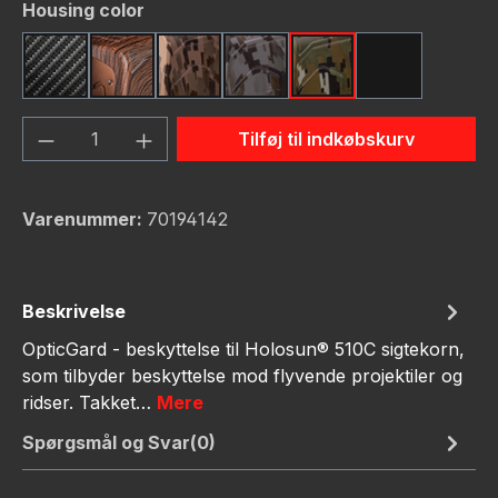
Vælg
Housing color
Carbon Fiber
Dark Wood
FDE Camo
Gunmetal Camo
OD Green Camo
Red Camo
Produktmængde: Indtast det ønskede bel
Tilføj til indkøbskurv
Varenummer:
70194142
Beskrivelse
OpticGard - beskyttelse til Holosun® 510C sigtekorn,
som tilbyder beskyttelse mod flyvende projektiler og
ridser. Takket…
Mere
Spørgsmål og Svar(0)