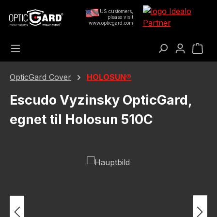
Gå til hovedindhold
US customers,
please visit
www.opticgard.com
Ind
OpticGard Cover
HOLOSUN®
Escudo Vyzinsky OpticGard,
egnet til Holosun 510C
Spring over billedgalleri