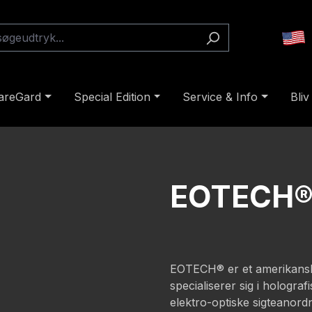
areGard
Special Edition
Service & Info
Bliv
EOTECH
EOTECH® er et amerikansk 
specialiserer sig i hologra
elektro-optiske sigteanord