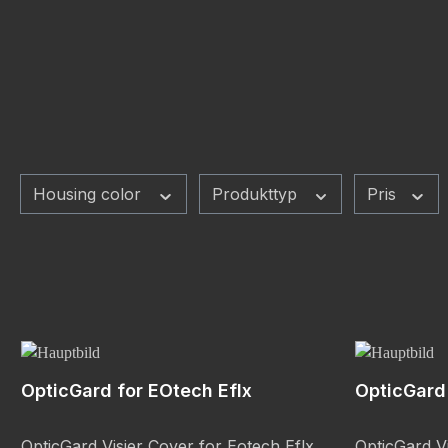
Housing color
Produkttyp
Pris
OpticGard for EOtech Eflx
OpticGard
OpticGard Visier Cover for Eotech Eflx
OpticGard V