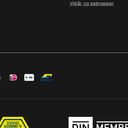
isches Polyurethane
Vilkår og betingelser
rbonate (PC) Holosun
oduct Safety
 Manufacturer Picotronic
-Diesel-Str.2a 56070
utschland
onic.de
Responsible
perator Picotronic GmbH
el-Str.2a 56070 Koblenz
d
info@picotronic.de