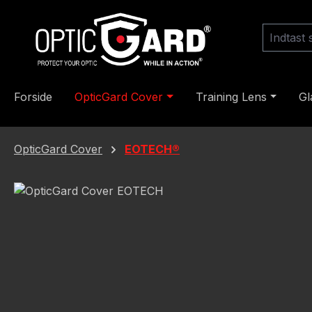
til hovedindhold
Spring til søgning
Gå til hovednavigation
Forside
OpticGard Cover
Training Lens
Gl
OpticGard Cover
EOTECH®