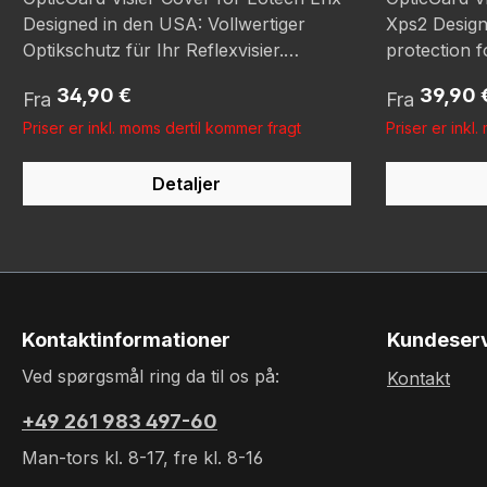
Designed in den USA: Vollwertiger
Xps2 Designed in the USA: Full optical
Optikschutz für Ihr Reflexvisier.
protection f
Schützt vor Splittern, Kratzern,
Protects aga
Almindelig pris:
Almindelig p
34,90 €
39,90 
Fra
Fra
Patronenhülsen und Abnutzung.
shell casin
Stoßhemmend: Die OpticGard
resistant: T
Priser er inkl. moms dertil kommer fragt
Priser er inkl
Schutzabdeckung ist
cover is sh
schockabsorbierend und kann
remain perma
Detaljer
dauerhaft installiert bleiben ohne die
limiting the 
Schusswaffennutzung
OpticGard p
einzuschränken. OpticGard-
precise cont
Schutzabdeckung mit präziser Kontur,
fit and full 
die eine passgenaue Montage und
your reflex 
vollen Zugriff auf die Bedienelemente
lens for esse
Kontaktinformationer
Kundeser
ihres Reflexvisiers gewährleistet.
Quick, simpl
Ved spørgsmål ring da til os på:
Kontakt
Enthält eine Trainingslinse für das
installation/deins
unverzichtbare Okklusionstraining.
EAN: 405513
+49 261 983 497-60
Schnelle, einfache und komplett
Customs tar
Man-tors kl. 8-17, fre kl. 8-16
werkzeuglose
Mechanical Para