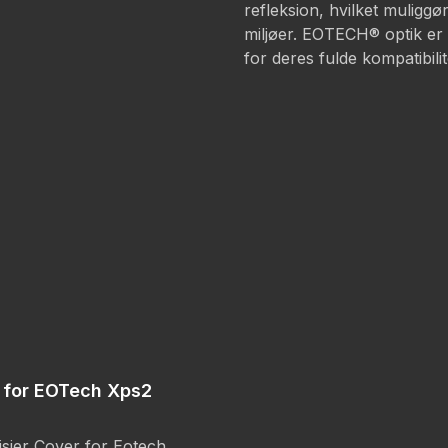
refleksion, hvilket muligg
miljøer. EOTECH® optik er
for deres fulde kompatibili
 for EOTech Xps2
isier Cover for Eotech