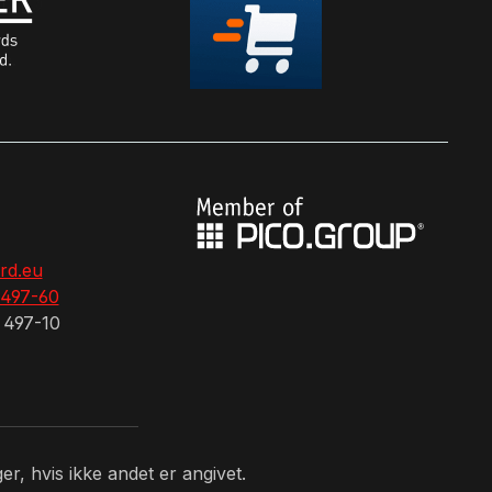
rd.eu
 497-60
 497-10
r, hvis ikke andet er angivet.