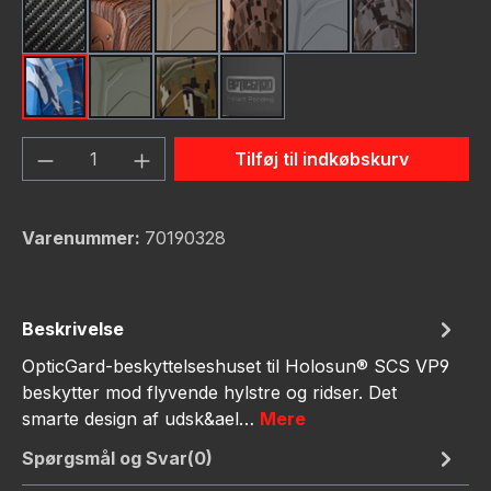
Carbon Fiber
Dark Wood
FDE (Flat Dark Earth)
FDE Camo
Gunmetal
Gunmetal C
Navy Camo
OD Green
OD Green Camo
schwarz
Produktmængde: Indtast det ønskede bel
Tilføj til indkøbskurv
Varenummer:
70190328
Beskrivelse
OpticGard-beskyttelseshuset til Holosun® SCS VP9
beskytter mod flyvende hylstre og ridser. Det
smarte design af udsk&ael…
Mere
Spørgsmål og Svar(0)