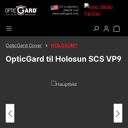
Gå til hovedindhold
US customers,
please visit
www.opticgard.com
Ind
OpticGard Cover
HOLOSUN®
OpticGard til Holosun SCS VP9
Spring over billedgalleri