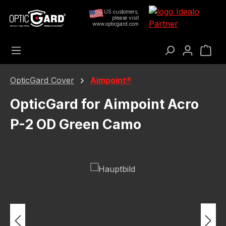
Gå til hovedindhold
US customers,
please visit
www.opticgard.com
Ind
OpticGard Cover
Aimpoint®
OpticGard for Aimpoint Acro
P-2 OD Green Camo
Spring over billedgalleri