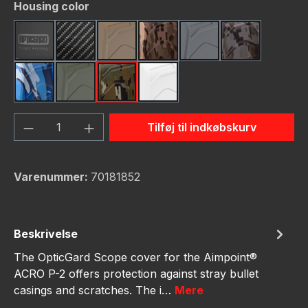
Vælg
Housing color
Black
Carbon Fiber
FDE (Flat Dark Earth)
FDE Camo
Gunmetal
Gunmetal C
Navy Camo
OD Green
OD Green Camo
White
Produktmængde: Indtast det ønskede bel
Tilføj til indkøbskurv
Varenummer:
70181852
Beskrivelse
The OpticGard Scope cover for the Aimpoint®
ACRO P-2 offers protection against stray bullet
casings and scratches. The i…
Mere