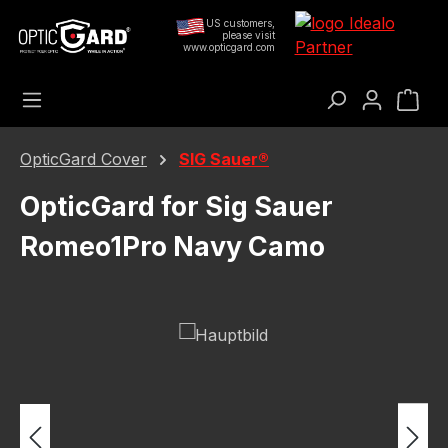
Gå til hovedindhold
US customers,
please visit
www.opticgard.com
Ind
OpticGard Cover
SIG Sauer®
OpticGard for Sig Sauer
Romeo1Pro Navy Camo
Spring over billedgalleri