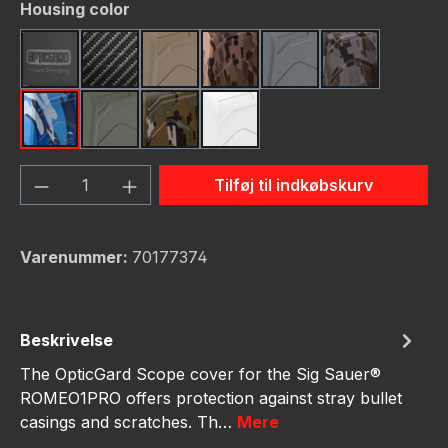
Vælg
Housing color
Black
Carbon Fiber
FDE (Flat Dark Earth)
FDE Camo
Gunmetal
Gunmetal C
Navy Camo
OD Green
OD Green Camo
White
Produktmængde: Indtast det ønskede bel
Tilføj til indkøbskurv
Varenummer:
70177374
Beskrivelse
The OpticGard Scope cover for the Sig Sauer®
ROMEO1PRO offers protection against stray bullet
casings and scratches. Th…
Mere