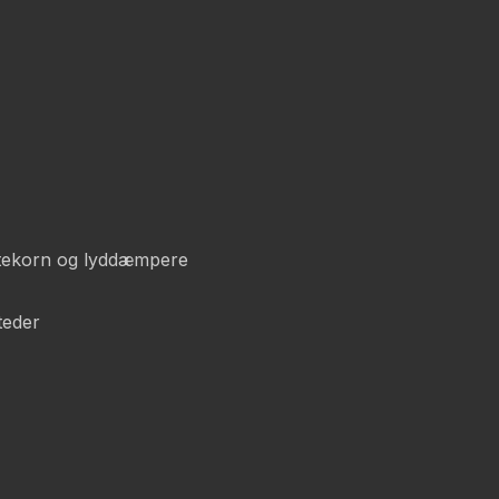
sigtekorn og lyddæmpere
teder