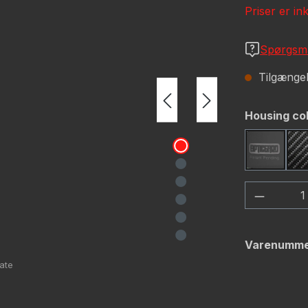
Priser er in
Spørgsmå
Tilgængeli
Vælg
Housing co
Black
Produkt
Varenumme