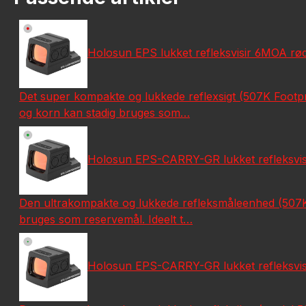
Holosun EPS lukket refleksvisir 6MOA rød p
Det super kompakte og lukkede reflexsigt (507K Footpri
og korn kan stadig bruges som…
Holosun EPS-CARRY-GR lukket refleksvisir 
Den ultrakompakte og lukkede refleksmåleenhed (507K-ba
bruges som reservemål. Ideelt t…
Holosun EPS-CARRY-GR lukket refleksvisir 