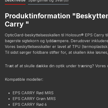
Beskrivelse
Spørgsmål og Svar(0)
Produktinformation "Beskyttend
Carry "
OpticGard-beskyttelsesskallen til Holosun® EPS Carry tilb
bagerste sigtekorn og lyddæmpere. Derudover inkluderer d
Vores beskyttelsesskaller er lavet af TPU (termoplastisk 
Til sidst sørger foldbare stifter for, at skallen ikke løsnes
Træt af at skulle dække din optik under træning? Vores u
Kompatible modeller:
EPS CARRY Rød MRS
EPS CARRY Grøn MRS
EPS CARRY Rød 6