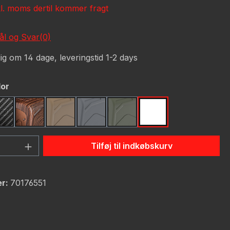
kl. moms dertil kommer fragt
l og Svar(0)
g om 14 dage, leveringstid 1-2 days
lor
Carbon Fiber
Dark Wood
FDE (Flat Dark Earth)
Gunmetal
OD Green
Red
mængde: Indtast det ønskede beløb, ell
Tilføj til indkøbskurv
r:
70176551