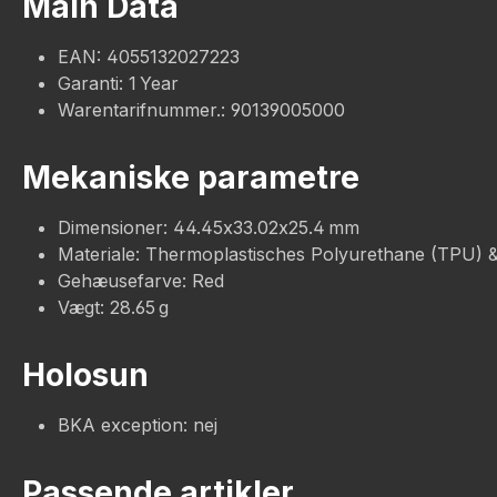
Main Data
EAN: 4055132027223
Garanti: 1 Year
Warentarifnummer.: 90139005000
Mekaniske parametre
Dimensioner: 44.45x33.02x25.4 mm
Materiale: Thermoplastisches Polyurethane (TPU) 
Gehæusefarve: Red
Vægt: 28.65 g
Holosun
BKA exception: nej
Passende artikler