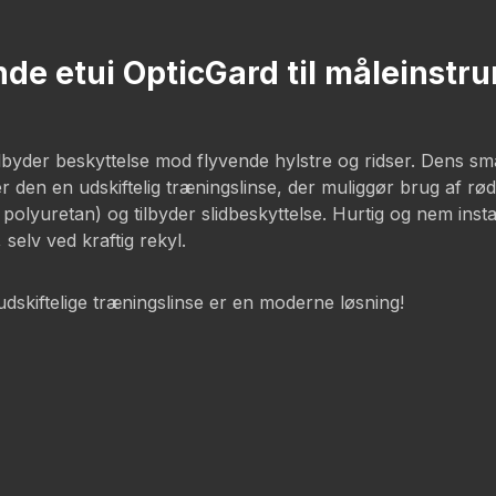
e etui OpticGard til måleinstru
yder beskyttelse mod flyvende hylstre og ridser. Dens smarte
en en udskiftelig træningslinse, der muliggør brug af rødpun
polyuretan) og tilbyder slidbeskyttelse. Hurtig og nem insta
, selv ved kraftig rekyl.
dskiftelige træningslinse er en moderne løsning!