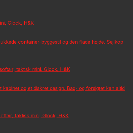
mini, Glock, H&K
lukkede container-byggestil og den flade højde. Sejlkop
ftair, taktisk mini, Glock, H&K
binet og et diskret design. Bag- og forsigtet kan altid
tair, taktisk mini, Glock, H&K