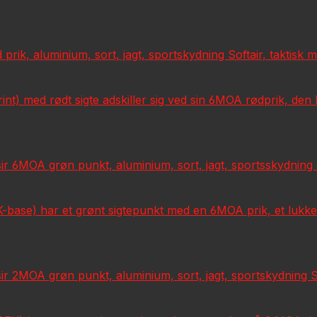
rik, aluminium, sort, jagt, sportskydning Softair, taktisk 
nt) med rødt sigte adskiller sig ved sin 6MOA rødprik, den 
6MOA grøn punkt, aluminium, sort, jagt, sportsskydning so
se) har et grønt sigtepunkt med en 6MOA prik, et lukket ka
2MOA grøn punkt, aluminium, sort, jagt, sportskydning Sof