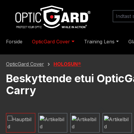
til hovedindhold
Spring til søgning
Gå til hovednavigation
Forside
OpticGard Cover
Training Lens
Gl
OpticGard Cover
HOLOSUN®
Beskyttende etui OpticGa
Carry
Spring over billedgalleri