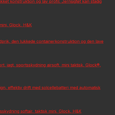
et konstruktion og lav profil. Jernsigtet kan stadig
 mini, Glock, H&K
dprik, den lukkede containerkonstruktion og den lave
jagt, sportsskydning airsoft, mini taktisk, Glock®,
, effektiv drift med solcellebatteri med automatisk
kydning softair, taktisk mini, Glock, H&K