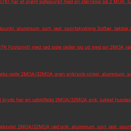
) har et grønt sigtepunkt med en størrelse på 2 MOA, lukk
unkt, aluminium, sort, jagt, sportskydning Softair, taktisk
7K Footprint) med rød sigte skiller sig ud med sin 2MOA rø
sigte 2MOA/32MOA grøn prik/prik-cirkel, aluminium, sort, 
kryds har en udskiftelig 2MOA/32MOA prik, lukket husdesign
isir 2MOA/32MOA rød prik, aluminium, sort, jagt, sportss