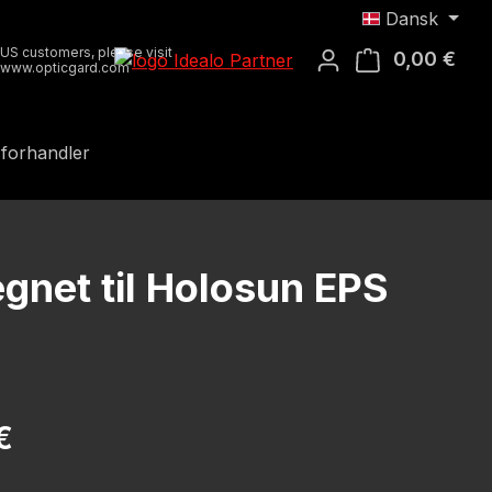
Dansk
US customers, please visit
0,00 €
Indk
www.opticgard.com
 forhandler
egnet til Holosun EPS
is:
€