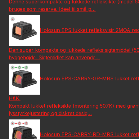
Denne superkompakte og lukkede refleksikte (model 507K
bruges som reserve. Ideel til små p…
Holosun EPS lukket refleksvisir 2MOA rødp
Den super kompakte og lukkede refleks sigtemiddel (50
byggehøjde. Sigtemidlet kan anvende…
Holosun EPS-CARRY-GR-MRS lukket refleks-
H&K.
Kompakt lukket refleksikte (montering 507K) med grønt 
lysstyrkejustering og diskret desig…
Holosun EPS-CARRY-RD-MRS lukket refleksv