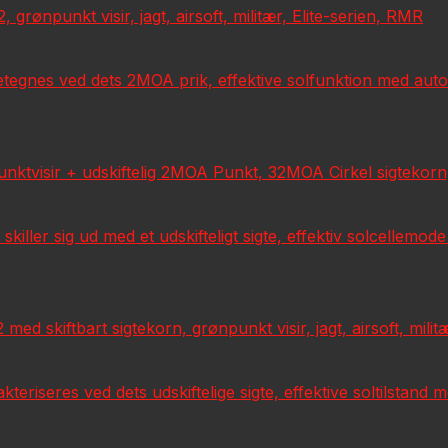
rønpunkt visir, jagt, airsoft, militær, Elite-serien, RMR
tegnes ved dets 2MOA prik, effektive solfunktion med autom
isir + udskiftelig 2MOA Punkt, 32MOA Cirkel sigtekorn, solc
ller sig ud med et udskifteligt sigte, effektiv solcellemod
d skiftbart sigtekorn, grønpunkt visir, jagt, airsoft, militæ
kteriseres ved dets udskiftelige sigte, effektive soltilstand