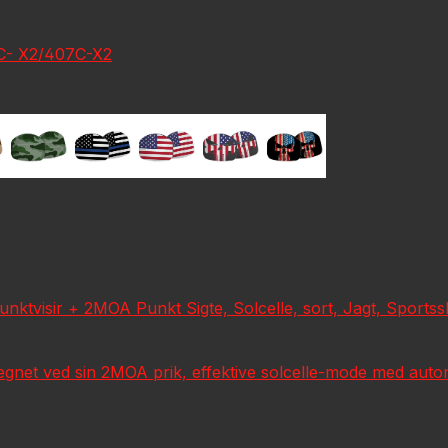
7C- X2/407C-X2
visir + 2MOA Punkt Sigte, Solcelle, sort, Jagt, Sportsskyd
tegnet ved sin 2MOA prik, effektive solcelle-mode med automa