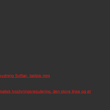
ning Softair, taktisk mini
tisk lysstyringsregulering, den store linse og et