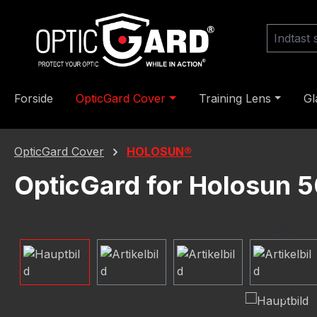
til hovedindhold
Spring til søgning
Gå til hovednavigation
Forside
OpticGard Cover
Training Lens
Gl
OpticGard Cover
HOLOSUN®
OpticGard for Holosun 
Spring over billedgalleri