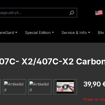
areGard
Special Edition
Service & Info
Bliv
507C- X2/407C-X2 Carbon
Almindelig pr
39,90 
Priser er in