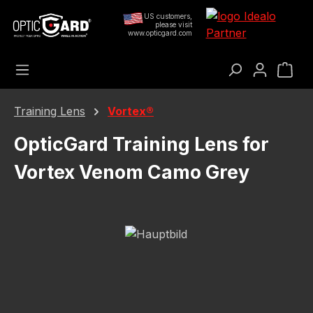
Преминете към основното съдържание
US customers,
please visit
www.opticgard.com
Кош
Training Lens
Vortex®
OpticGard Training Lens for
Vortex Venom Camo Grey
Пропуснете галерия с изображения