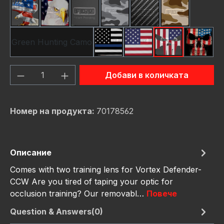
American Eagle
Bald Eagle American Flag
Black
Camo Grey
Carbon Fiber Black
Desert Stor
Green Hunting Camo
Thin Blue Line Flag
USA Flag New
Us Flag Skull
Us Fla
Количество на продукта: Въведете же
Добави в количката
Номер на продукта:
70178562
Описание
Comes with two training lens for Vortex Defender-
CCW Are you tired of taping your optic for
occlusion training? Our removabl…
Повече
Question & Answers(0)