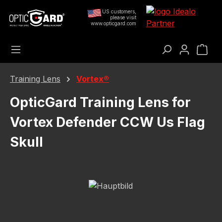
Преминете към основното съдържание
US customers,
please visit
www.opticgard.com
Кош
Training Lens
Vortex®
OpticGard Training Lens for
Vortex Defender CCW Us Flag
Skull
Пропуснете галерия с изображения