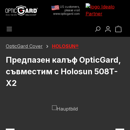
Преминете към основното съдържание
US customers,
please visit
www.opticgard.com
Кош
OpticGard Cover
HOLOSUN®
Предпазен калъф OpticGard,
съвместим с Holosun 508T-
X2
Пропуснете галерия с изображения