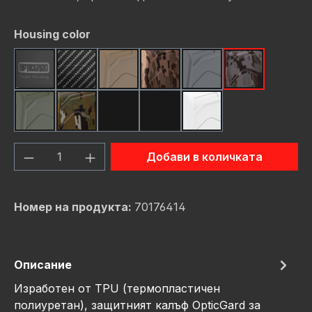
Избери
Housing color
Black
Carbon Fiber
FDE (Flat Dark Earth)
FDE Camo
Gunmetal
Gunmetal C
OD Green
OD Green Camo
Red
Red Camo
White
Количество на продукта: Въведете же
Добави в количката
Номер на продукта:
70176414
Описание
Изработен от TPU (термопластичен
полиуретан), защитният калъф OpticGard за