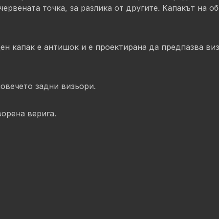
червената точка, за разлика от другите. Капакът на о
аден капак е антишок и е проектирана да предпазва в
повечето задни визьори.
орена верига.