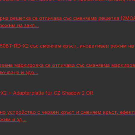
а мерна решетка се отличава със сменяема решетка (2M
 режим на закл…
508T-RD-X2 със сменяем кръст, иновативен режим на 
ервена маркировка се отличава със сменяема маркиро
ключване и здр…
-X2 + Adapterplatte für CZ Shadow 2 OR
но устройство с червен кръст и сменяем кръст, ефек
ежим и зд…