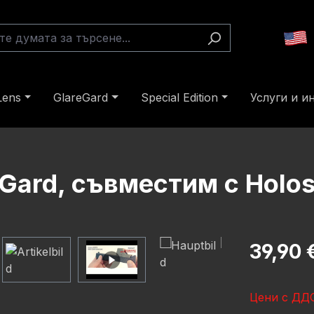
Lens
GlareGard
Special Edition
Услуги и 
Gard, съвместим с Holo
Редовна це
39,90 
Цени с ДДС