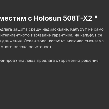
местим с Holosun 508T-X2 "
едлага защита срещу надраскване. Калъфът не само
нтелигентното изрязване гарантира, че калъфът се
ки движения. Освен това, калъфът включва сменяема
 много висока осветеност.
тренировъчна леща предлага съвременно решение!