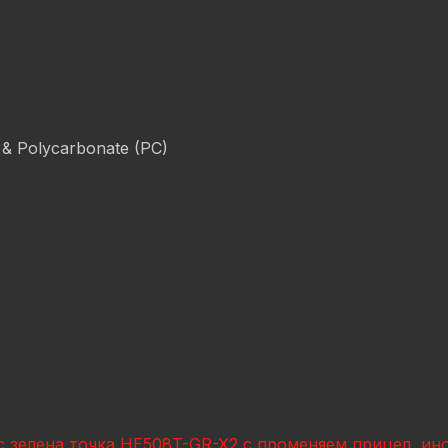
& Polycarbonate (PC)
с зелена точка HE508T-GR-X2 с променяем прицел, и