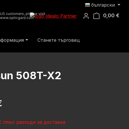
български
US customers, please visit
0,00 €
Кош
www.opticgard.com
информация
Станете търговец
sun 508T-X2
на:
€
 плюс разходи за доставка