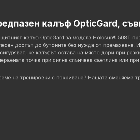
едпазен калъф OpticGard, съв
ащитният калъф OpticGard за модела Holosun® 508T пр
 лесен достъп до бутоните без нужда от премахване. И
сигуряват, че калъфът остава на място дори при рез
ервената точка при силна слънчева светлина или при
време на тренировки с покриване? Нашата сменяема 