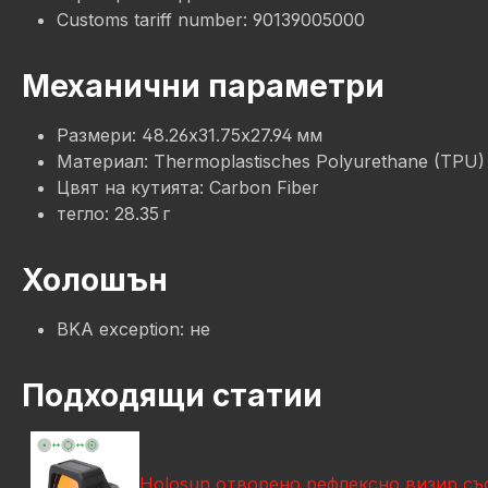
Customs tariff number: 90139005000
Механични параметри
Размери: 48.26x31.75x27.94 мм
Материал: Thermoplastisches Polyurethane (TPU) 
Цвят на кутията: Carbon Fiber
тегло: 28.35 г
Холошън
BKA exception: не
Подходящи статии
Holosun отворено рефлексно визир съ