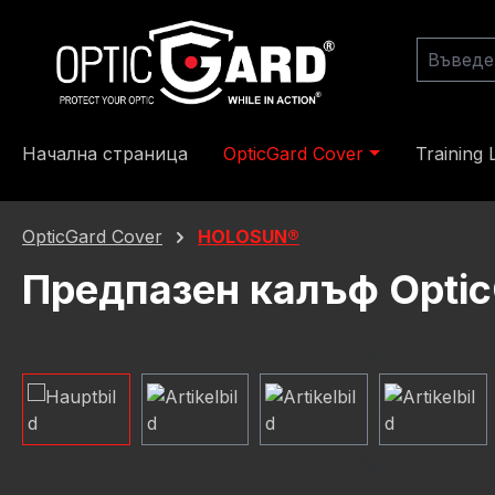
еминете към основното съдържание
Преминете към търсенето
Преминете към основната навигация
Начална страница
OpticGard Cover
Training 
OpticGard Cover
HOLOSUN®
Предпазен калъф Optic
Пропуснете галерия с изображения