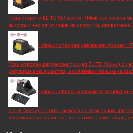
Това открито ELITE Reflexvisier (Mini) със зелен
автоматично регулиране на яркостта, иновативен
Holosun отворен рефлексен прицел HE
Този отворен рефлексен прицел ELITE (Мини) с ч
регулиране на яркостта, иновативен режим на за
Holosun offenes Reflexvisier HE508T-RD
ELITE (мини) открито рефлексно тематично зрител
регулиране на яркостта, иновативен заключващ р