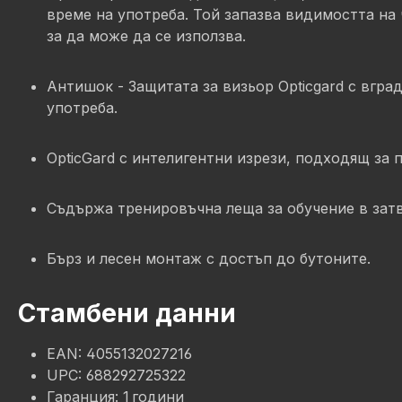
време на употреба. Той запазва видимостта на 
за да може да се използва.
Антишок - Защитата за визьор Opticgard с вгр
употреба.
OpticGard с интелигентни изрези, подходящ за 
Съдържа тренировъчна леща за обучение в затв
Бърз и лесен монтаж с достъп до бутоните.
Стамбени данни
EAN: 4055132027216
UPC: 688292725322
Гаранция: 1 години