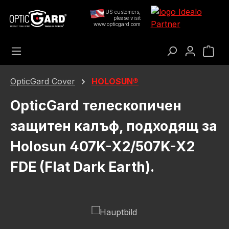
Преминете към основното съдържание
US customers,
please visit
www.opticgard.com
Кош
OpticGard Cover
HOLOSUN®
OpticGard телескопичен
защитен калъф, подходящ за
Holosun 407K-X2/507K-X2
FDE (Flat Dark Earth).
Пропуснете галерия с изображения