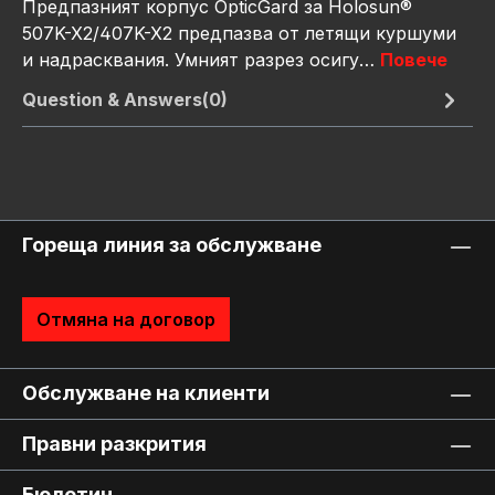
Предпазният корпус OpticGard за Holosun®
507K-X2/407K-X2 предпазва от летящи куршуми
и надрасквания. Умният разрез осигу…
Повече
Question & Answers(0)
Гореща линия за обслужване
Отмяна на договор
Обслужване на клиенти
Правни разкрития
Бюлетин