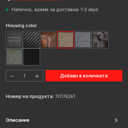
Налично, време за доставка: 1-2 days
Избери
Housing color
Black
Carbon Fiber
Dark Wood
FDE (Flat Dark Earth)
Gunmetal
Gunmetal C
OD Green
Red
Количество на продукта: Въведете же
Добави в количката
Номер на продукта:
70176261
Описание