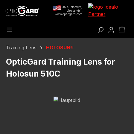
Passer au contenu principal
US customers,
please visit
www.opticgard.com
Le 
Training Lens
HOLOSUN®
OpticGard Training Lens for
Holosun 510C
Ignorer la galerie d'images