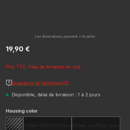
Prix régulier :
19,90 €
Prix TTC, frais de livraison en sus
Questions et Réponses(0)
Disponible, délai de livraison : 1 à 2 jours
Sélectionnez
Housing color
Desert Storm Camou
Green Hunting Camo
Carbon Fiber