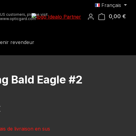
Français
US customers, please visit
0,00 €
Le p
www.opticgard.com
enir revendeur
g Bald Eagle #2
 :
€
ais de livraison en sus