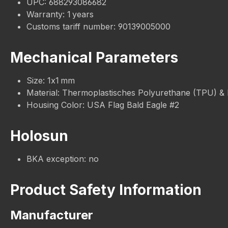
UPC: 688293086682
Warranty: 1 years
Customs tariff number: 90139005000
Mechanical Parameters
Size: 1x1 mm
Material: Thermoplastisches Polyurethane (TPU) &
Housing Color: USA Flag Bald Eagle #2
Holosun
BKA exception: no
Product Safety Information
Manufacturer