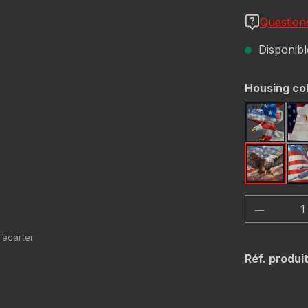
Question
Disponible
Sélectionn
Housing co
America
USA Fla
Quantité
Réf. produit