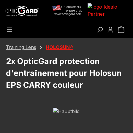
Passer au contenu principal
US customers,
please visit
www.opticgard.com
Le 
Training Lens
HOLOSUN®
2x OpticGard protection
d'entraînement pour Holosun
EPS CARRY couleur
Ignorer la galerie d'images