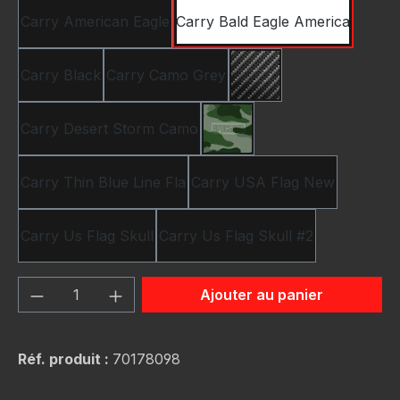
Carry American Eagle
Carry Bald Eagle America
Carry Black
Carry Camo Grey
Carry Carbon Fiber B
Carry Desert Storm Camo
Carry Green Hunting Ca
Carry Thin Blue Line Fla
Carry USA Flag New
Carry Us Flag Skull
Carry Us Flag Skull #2
Quantité de produit : Entrez la quantité
Ajouter au panier
Réf. produit :
70178098