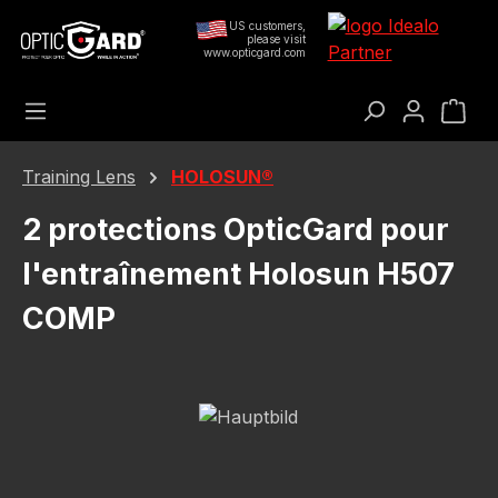
Passer au contenu principal
US customers,
please visit
www.opticgard.com
Le 
Training Lens
HOLOSUN®
2 protections OpticGard pour
l'entraînement Holosun H507
COMP
Ignorer la galerie d'images