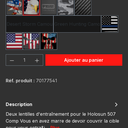
American Eagle
Bald Eagle America Flag
Black
Camo Grey
Carbon Fiber Black
Desert Storm Camou
Green Hunting Camo
Thin Blu
USA Flag New
Us Flag Skull
Us Flag Skull #2
Quantité de produit : Entrez la quantité
Ajouter au panier
Réf. produit :
70177541
Description
Deux lentilles d'entraînement pour le Holosun 507
Comp Vous en avez marre de devoir couvrir la cible
pour vous entra&i…
Plus