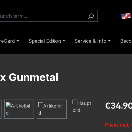
reGard
Special Edition
Service & Info
Beco
lx Gunmetal
Regular pric
€34.9
Prices incl.