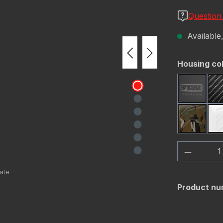
Question
Available,
Select
Housing co
Black
OD Gre
Product 
Product nu