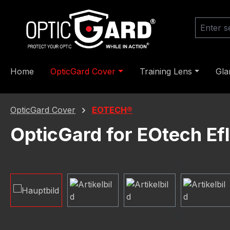
ip to main content
Skip to search
Skip to main navigation
Home
OpticGard Cover
Training Lens
Gla
OpticGard Cover
EOTECH®
OpticGard for EOtech Ef
Skip image gallery