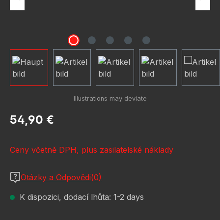
Běžná cena:
54,90 €
Ceny včetně DPH, plus zasilatelské náklady
Otázky a Odpovědi(0)
K dispozici, dodací lhůta: 1-2 days