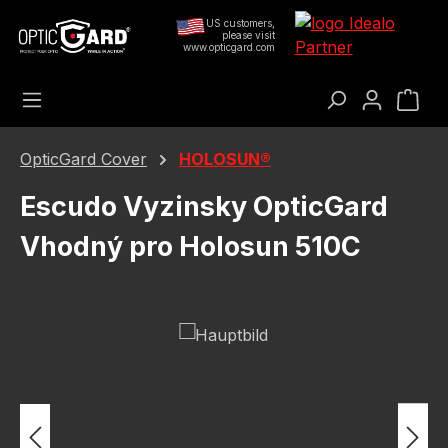
Přejít na hlavní obsah
US customers,
please visit
www.opticgard.com
Nák
OpticGard Cover
HOLOSUN®
Escudo Vyzinsky OpticGard
Vhodný pro Holosun 510C
Přeskočit galerii obrázků