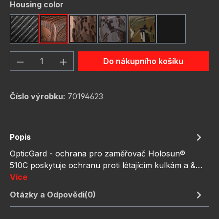
Vyberte
Housing color
Carbon Fiber
Dark Wood
FDE Camo
Gunmetal Camo
OD Green Camo
Red Camo
Množství produktu: Zadejte požadované 
Do nákupního košíku
Číslo výrobku:
70194623
Popis
OpticGard - ochrana pro zaměřovač Holosun®
510C poskytuje ochranu proti létajícím kulkám a &…
Více
Otázky a Odpovědi(0)