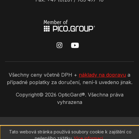
Všechny ceny včetně DPH +
náklady na dopravu
a
případné poplatky za doručení, není-li uvedeno jinak.
Copyright©
2026
OpticGard®. Všechna práva
vyhrazena
Tato webová stránka používá soubory cookie k zajištění co
nejlepšího zážitku.
Více informací...