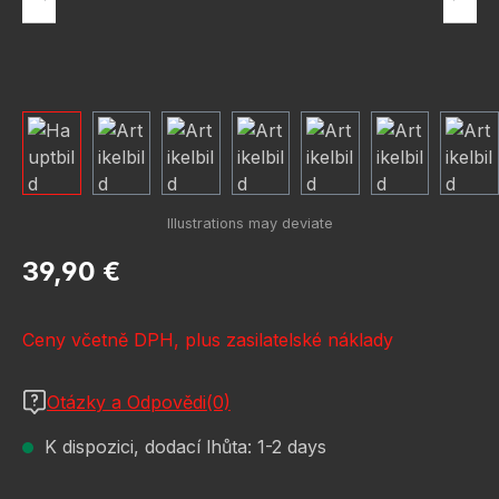
Běžná cena:
39,90 €
Ceny včetně DPH, plus zasilatelské náklady
Otázky a Odpovědi(0)
K dispozici, dodací lhůta: 1-2 days