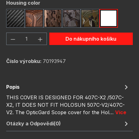
Vyberte
Housing color
Carbon Fiber
Dark Wood
FDE Camo
Gunmetal Camo
OD Green Camo
Red Camo
Množství produktu: Zadejte požadované 
Do nákupního košíku
Číslo výrobku:
70193947
Popis
THIS COVER IS DESIGNED FOR 407C-X2 /507C-
X2, IT DOES NOT FIT HOLOSUN 507C-V2/407C-
V2. The OpticGard Scope cover for the Hol…
Více
Otázky a Odpovědi(0)