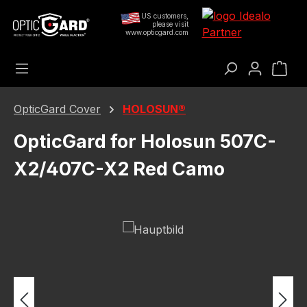
Přejít na hlavní obsah
US customers,
please visit
www.opticgard.com
Nák
OpticGard Cover
HOLOSUN®
OpticGard for Holosun 507C-
X2/407C-X2 Red Camo
Přeskočit galerii obrázků