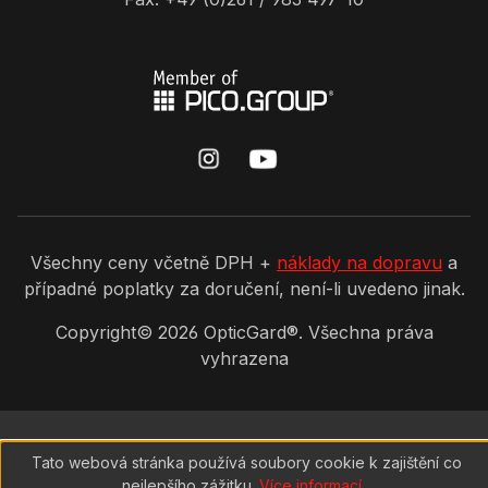
Všechny ceny včetně DPH +
náklady na dopravu
a
případné poplatky za doručení, není-li uvedeno jinak.
Copyright©
2026
OpticGard®. Všechna práva
vyhrazena
Tato webová stránka používá soubory cookie k zajištění co
nejlepšího zážitku.
Více informací...