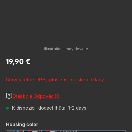
Běžná cena:
19,90 €
Ceny včetně DPH, plus zasilatelské náklady
Otázky a Odpovědi(0)
K dispozici, dodací lhůta: 1-2 days
Vyberte
Housing color