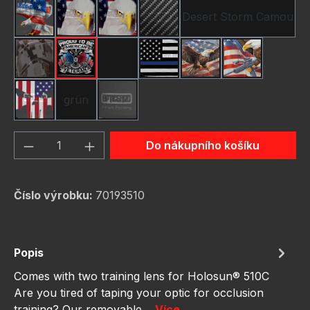
Desert Storm Camou
American Eagle
Bald Eagle America Flag
Bald Eagle American F
Carbon Fiber
Gunmetal Camo
Pround To Be American
Red Camo
Thin Blue Line Flag
USA Flag Bald Eagle
USA Flag Bal
grün
Us Flag Skull
schwarz
Množství produktu: Zadejte požadované 
Do nákupního košíku
Číslo výrobku:
70193510
Popis
Comes with two training lens for Holosun® 510C
Are you tired of taping your optic for occlusion
training? Our removable…
Více