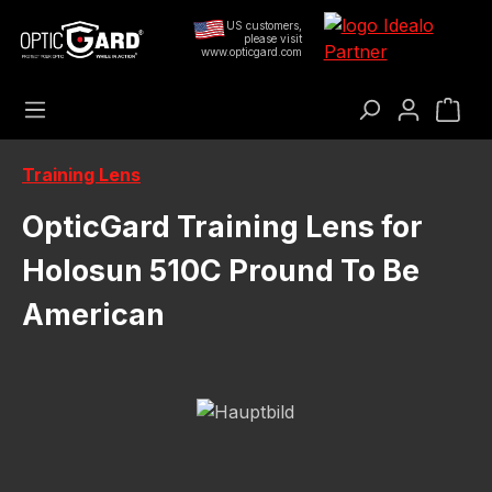
Přejít na hlavní obsah
US customers,
please visit
www.opticgard.com
Nák
Training Lens
OpticGard Training Lens for
Holosun 510C Pround To Be
American
Přeskočit galerii obrázků