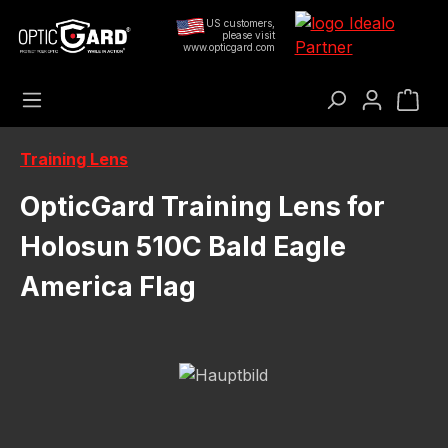
Přejít na hlavní obsah
US customers,
please visit
www.opticgard.com
Nák
Training Lens
OpticGard Training Lens for
Holosun 510C Bald Eagle
America Flag
Přeskočit galerii obrázků