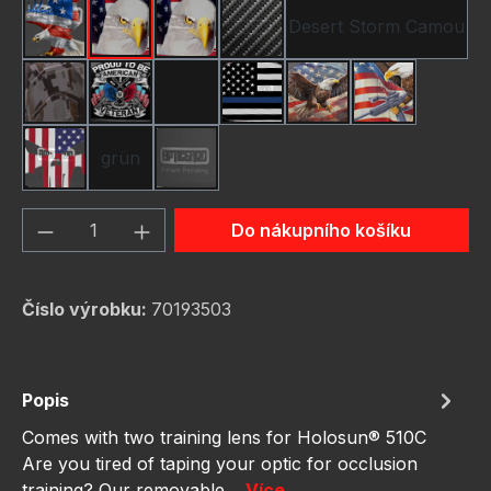
Desert Storm Camou
American Eagle
Bald Eagle America Flag
Bald Eagle American F
Carbon Fiber
Gunmetal Camo
Pround To Be American
Red Camo
Thin Blue Line Flag
USA Flag Bald Eagle
USA Flag Bal
grün
Us Flag Skull
schwarz
Množství produktu: Zadejte požadované 
Do nákupního košíku
Číslo výrobku:
70193503
Popis
Comes with two training lens for Holosun® 510C
Are you tired of taping your optic for occlusion
training? Our removable…
Více