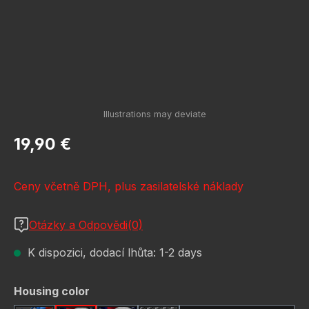
Běžná cena:
19,90 €
Ceny včetně DPH, plus zasilatelské náklady
Otázky a Odpovědi(0)
K dispozici, dodací lhůta: 1-2 days
Vyberte
Housing color