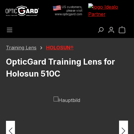
Přejít na hlavní obsah
US customers,
please visit
www.opticgard.com
Nák
Training Lens
HOLOSUN®
OpticGard Training Lens for
Holosun 510C
Přeskočit galerii obrázků