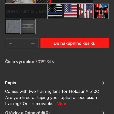
Green Hunting Camo
Thin Blue Line Flag
USA Flag New
Us Flag Skull
Us Fla
grey
schwarz
Množství produktu: Zadejte požadované 
Do nákupního košíku
Číslo výrobku:
70192346
Popis
Comes with two training lens for Holosun® 510C
Are you tired of taping your optic for occlusion
training? Our removable…
Více
Otázky a Odpovědi(0)