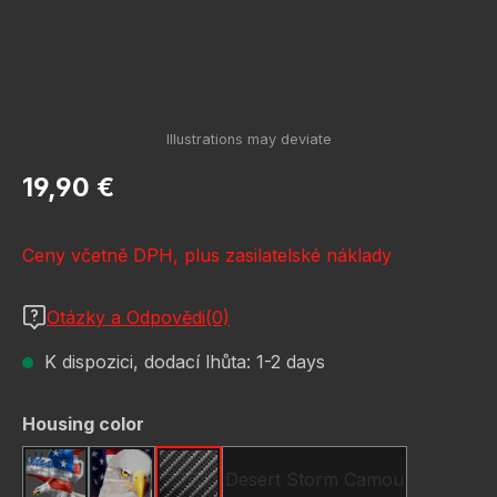
Běžná cena:
19,90 €
Ceny včetně DPH, plus zasilatelské náklady
Otázky a Odpovědi(0)
K dispozici, dodací lhůta: 1-2 days
Vyberte
Housing color
Desert Storm Camou
American Eagle
Bald Eagle America Flag
Carbon Fiber