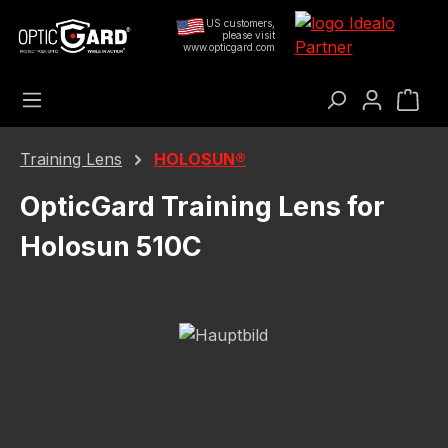
Přejít na hlavní obsah
US customers,
please visit
www.opticgard.com
Nák
Training Lens
HOLOSUN®
OpticGard Training Lens for
Holosun 510C
Přeskočit galerii obrázků