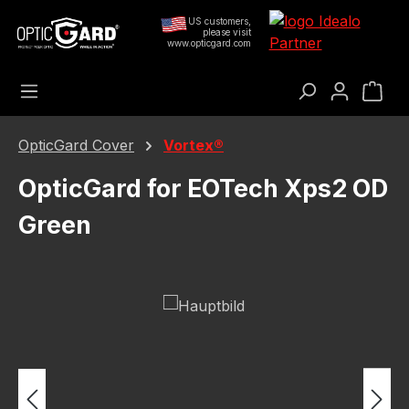
Přejít na hlavní obsah
US customers,
please visit
www.opticgard.com
Nák
OpticGard Cover
Vortex®
OpticGard for EOTech Xps2 OD
Green
Přeskočit galerii obrázků