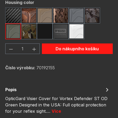
Vyberte
Housing color
Carbon Fiber
Dark Wood
FDE (Flat Dark Earth)
FDE Camo
Gunmetal
Gunmetal C
OD Green
OD Green Camo
rot
schwarz
weiß
Množství produktu: Zadejte požadované 
Do nákupního košíku
Číslo výrobku:
70192155
Popis
OpticGard Visier Cover for Vortex Defender ST OD
Green Designed in the USA: Full optical protection
for your reflex sight.…
Více