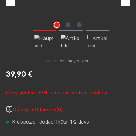
Běžná cena:
39,90 €
Ceny včetně DPH, plus zasilatelské náklady
Otázky a Odpovědi(0)
K dispozici, dodací lhůta: 1-2 days