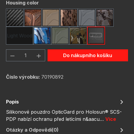
Vyberte
Housing color
Carbon Fiber
Dark Wood
FDE (Flat Dark Earth)
FDE Camo
Gunmetal
Gunmetal C
Light Wood
Navy Camo
OD Green
OD Green Camo
schwarz
Množství produktu: Zadejte požadované 
Do nákupního košíku
Číslo výrobku:
70190892
Popis
Silikonové pouzdro OpticGard pro Holosun® SCS-
PDP nabízí ochranu před letícími n&aacu…
Více
Otázky a Odpovědi(0)