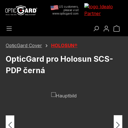
Přejít na hlavní obsah
US customers,
please visit
www.opticgard.com
Nák
OpticGard Cover
HOLOSUN®
OpticGard pro Holosun SCS-
PDP černá
Přeskočit galerii obrázků