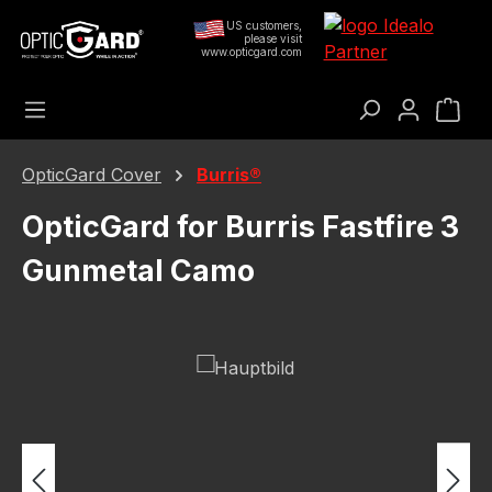
Přejít na hlavní obsah
US customers,
please visit
www.opticgard.com
Nák
OpticGard Cover
Burris®
OpticGard for Burris Fastfire 3
Gunmetal Camo
Přeskočit galerii obrázků