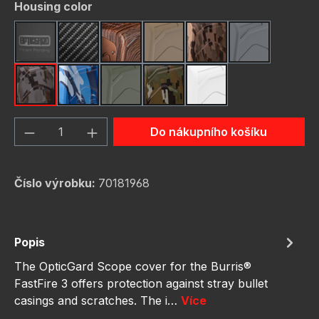
Vyberte
Housing color
Black
Carbon Fiber
Dark Wood
FDE (Flat Dark Earth)
FDE Camo
Gunmetal
Gunmetal Camo
Navy Camo
OD Green
OD Green Camo
White
Množství produktu: Zadejte požadované 
Do nákupního košíku
Číslo výrobku:
70181968
Popis
The OpticGard Scope cover for the Burris®
FastFire 3 offers protection against stray bullet
casings and scratches. The i…
Více