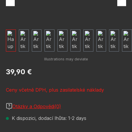
Běžná cena:
39,90 €
Ceny včetně DPH, plus zasilatelské náklady
Otázky a Odpovědi(0)
K dispozici, dodací lhůta: 1-2 days