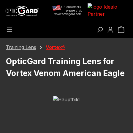
Přejít na hlavní obsah
US customers,
please visit
www.opticgard.com
Nák
Training Lens
Vortex®
OpticGard Training Lens for
Vortex Venom American Eagle
Přeskočit galerii obrázků