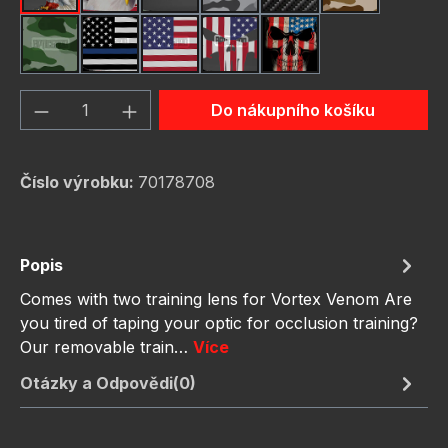
Green Hunting Camouflag
Thin Blue Line Flag
USA Flag New
Us Flag Skull
Us Flag Skull #2
Množství produktu: Zadejte požadované 
Do nákupního košíku
Číslo výrobku:
70178708
Popis
Comes with two training lens for Vortex Venom Are
you tired of taping your optic for occlusion training?
Our removable train…
Více
Otázky a Odpovědi(0)