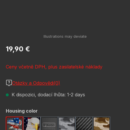
Běžná cena:
19,90 €
Ceny včetně DPH, plus zasilatelské náklady
Otázky a Odpovědi(0)
K dispozici, dodací lhůta: 1-2 days
Vyberte
Housing color
American Eagle
Bald Eagle American Flag
Black
Camo Grey
Carbon Fiber Black
Desert Stor