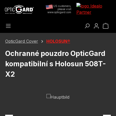
Přejít na hlavní obsah
US customers,
please visit
www.opticgard.com
Nák
OpticGard Cover
HOLOSUN®
Ochranné pouzdro OpticGard
kompatibilní s Holosun 508T-
X2
Přeskočit galerii obrázků